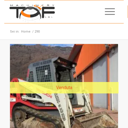
Sei in:
Home
/
290
Venduta