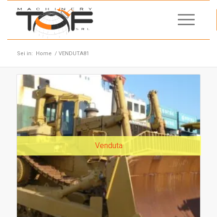
Sei in:
Home
/
VENDUTA81
Venduta