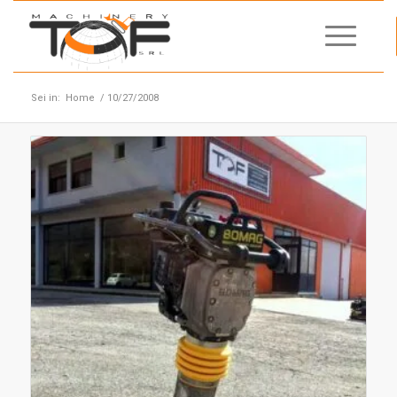
Sei in:
Home
/
10/27/2008