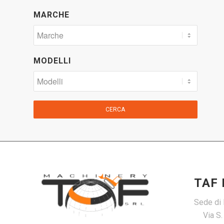
MARCHE
MODELLI
CERCA
TAF
Sede di 
Via S