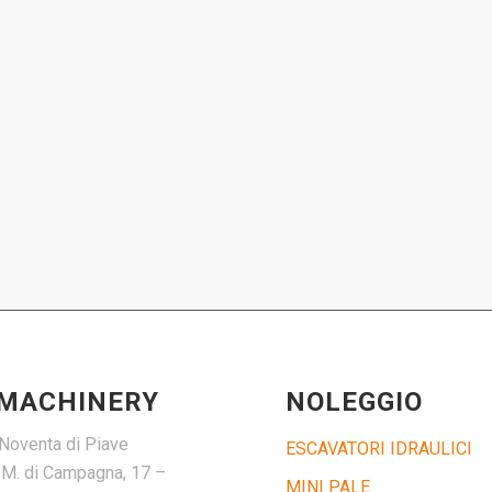
 MACHINERY
NOLEGGIO
Noventa di Piave
ESCAVATORI IDRAULICI
. M. di Campagna, 17 –
MINI PALE