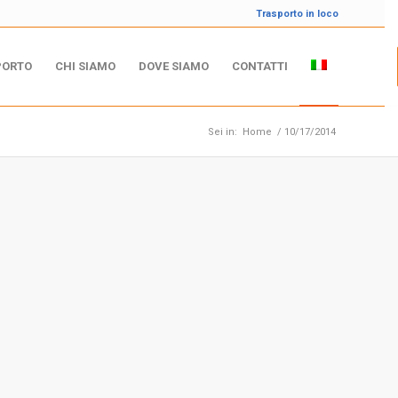
Trasporto in loco
PORTO
CHI SIAMO
DOVE SIAMO
CONTATTI
Sei in:
Home
/
10/17/2014