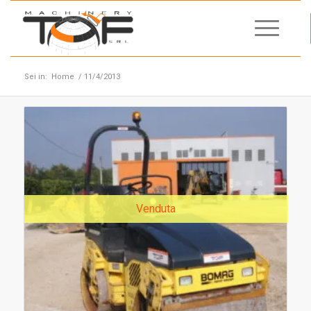
Sei in:
Home
/
11/4/2013
Venduta