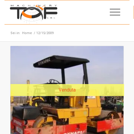
Sei in:
Home
/
12/15/2009
Venduta