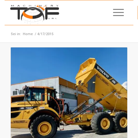
Sei in:
Home
/
4/17/2015