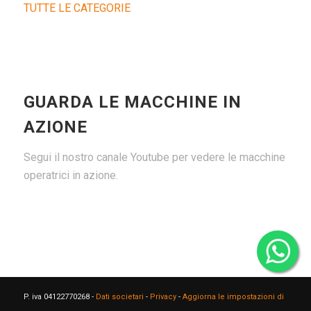
TUTTE LE CATEGORIE
GUARDA LE MACCHINE IN
AZIONE
Segui il nostro canale Youtube per vedere le macchine
operatrici in azione.
P. iva 04122770268 -
Dati societari
-
Privacy
-
Aggiorna le impostazioni di