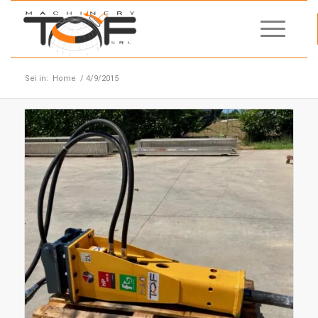
Sei in:
Home
/
4/9/2015