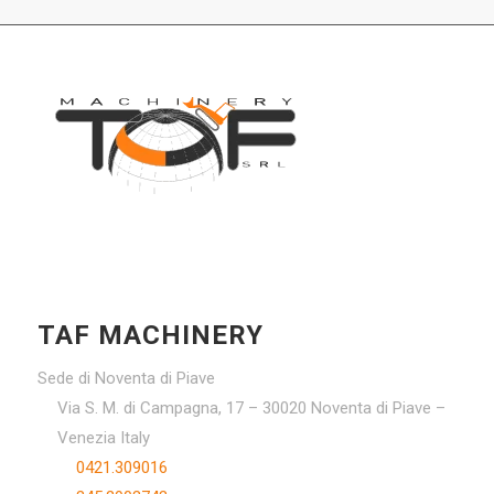
TAF MACHINERY
Sede di Noventa di Piave
Via S. M. di Campagna, 17 – 30020 Noventa di Piave –
Venezia Italy
0421.309016