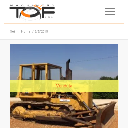
Sei in:
Home
/
5/5/2015
Venduta