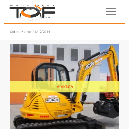
Sei in:
Home
/
6/12/2014
Venduta