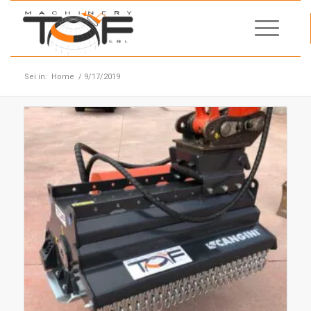
Sei in:
Home
/
9/17/2019