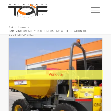
Sei in:
Home
/
CARRYING CAPACITY 35 Q., UNLOADING WITH ROTATION 180
g., CE, LENGH 3.80...
Venduta