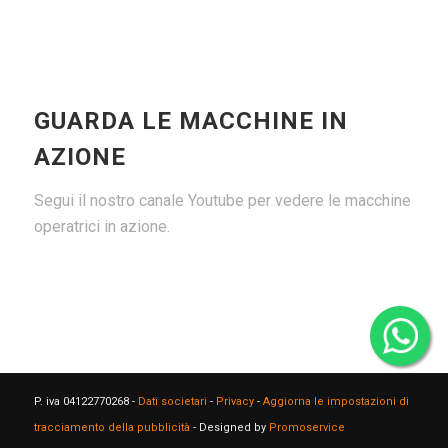
GUARDA LE MACCHINE IN
AZIONE
Segui il nostro canale Youtube per vedere le macchine
operatrici in azione.
P. iva 04122770268 -
Dati societari
-
Privacy
-
Aggiorna le impostazioni di
tracciamento della pubblicità
- Designed by
Promoservice