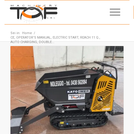
Sei in:
Home
/
CE, OPERATOR'S MANUAL, ELECTRIC START, REACH 11 Q.,
AUTO CHARGING, DOUBLE...