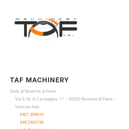
TAF MACHINERY
Sede di Noventa di Piave
Via S. M. di Campagna, 17 – 30020 Noventa di Piave –
Venezia Italy
0421.309016
345.2903743