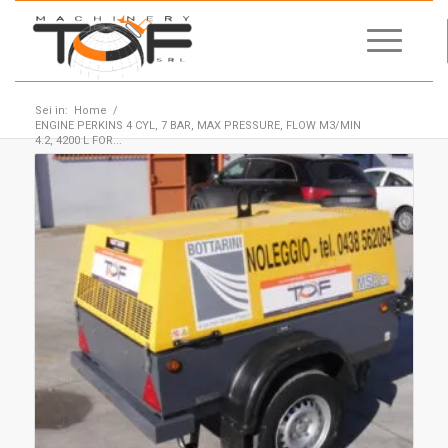
Sei in:
Home
/
ENGINE PERKINS 4 CYL, 7 BAR, MAX PRESSURE, FLOW M3/MIN
4.2, 4200 L FOR...