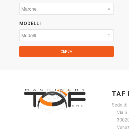
MODELLI
CERCA
TAF
Sede di 
Via S
30020
Venezi