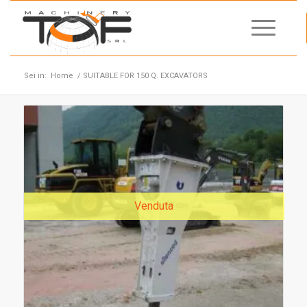
Sei in:
Home
/
SUITABLE FOR 150 Q. EXCAVATORS
Venduta