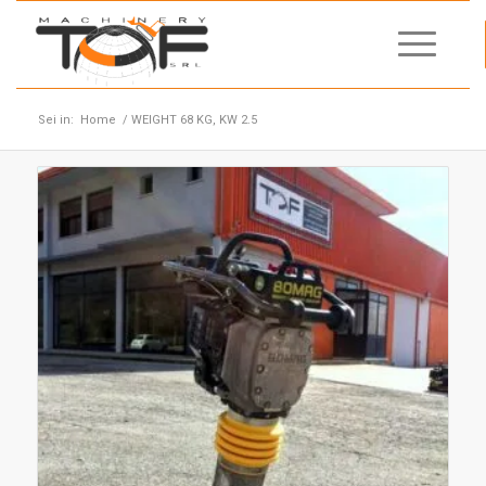
Sei in:
Home
/
WEIGHT 68 KG, KW 2.5