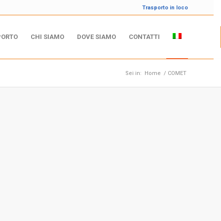
Trasporto in loco
PORTO
CHI SIAMO
DOVE SIAMO
CONTATTI
Sei in:
Home
/
COMET