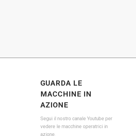
GUARDA LE
MACCHINE IN
AZIONE
Segui il nostro canale Youtube per
vedere le macchine operatrici in
azione.