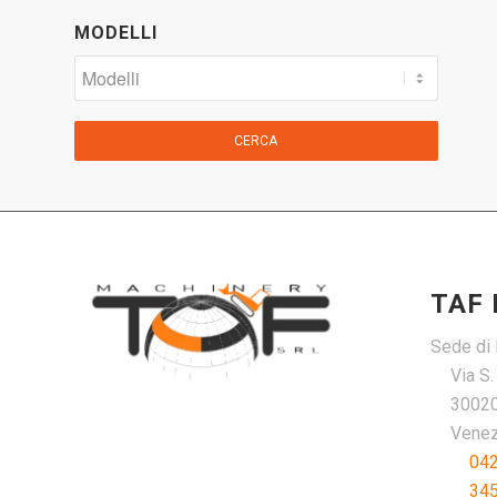
MODELLI
CERCA
TAF
Sede di 
Via S
30020
Venezi
04
34