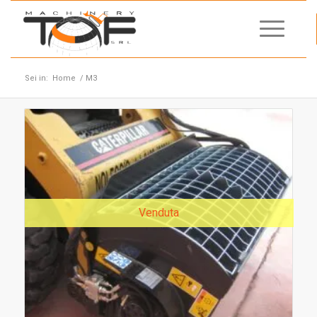
Sei in:
Home
/
M3
Venduta