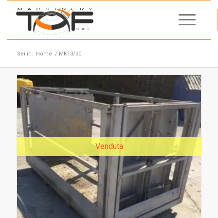
Sei in:
Home
/
MK13/30
Venduta