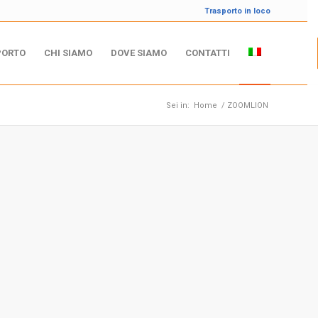
Trasporto in loco
PORTO
CHI SIAMO
DOVE SIAMO
CONTATTI
Sei in:
Home
/
ZOOMLION