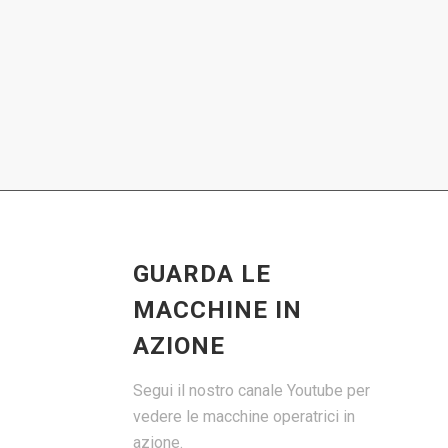
GUARDA LE
MACCHINE IN
AZIONE
Segui il nostro canale Youtube per
vedere le macchine operatrici in
azione.