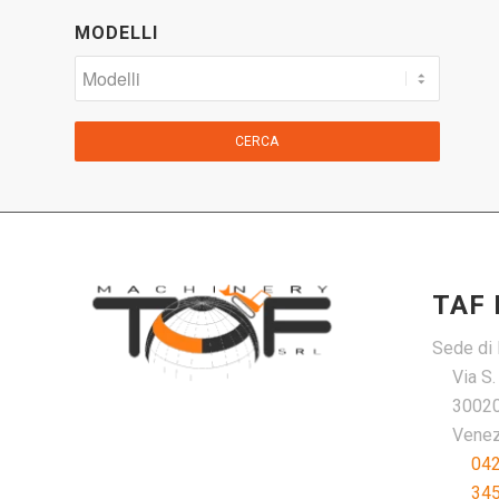
MODELLI
CERCA
TAF
Sede di 
Via S
30020
Venezi
04
34