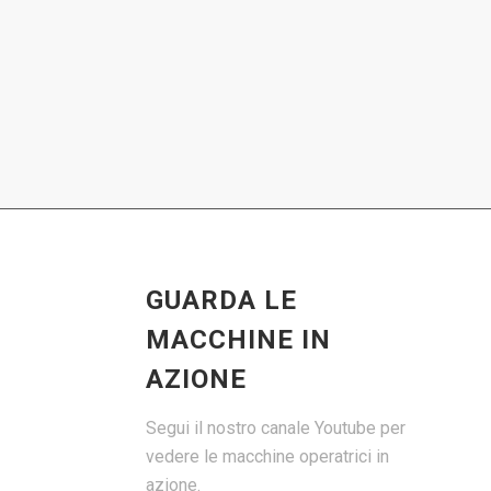
GUARDA LE
MACCHINE IN
AZIONE
Segui il nostro canale Youtube per
vedere le macchine operatrici in
azione.