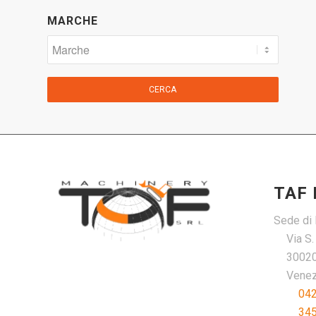
MARCHE
CERCA
TAF
Sede di 
Via S
30020
Venezi
04
34