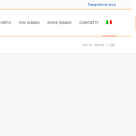
Trasporto in loco
PORTO
CHI SIAMO
DOVE SIAMO
CONTATTI
Sei in:
Home
/
12G