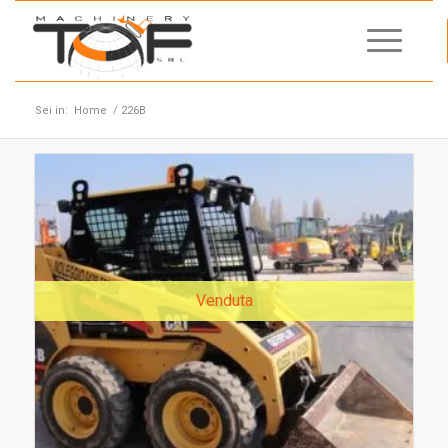
Sei in:
Home
/
226B
Venduta