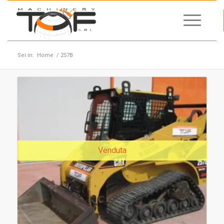
Sei in:
Home
/
257B
Venduta