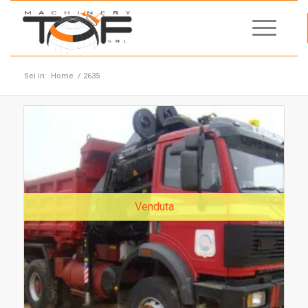
Sei in:
Home
/
2635
Venduta