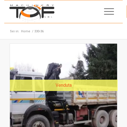
Sei in:
Home
/
330-36
Venduta