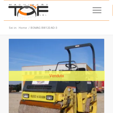
Sei in:
Home
/
BOMAG BW120 AD-3
Venduta