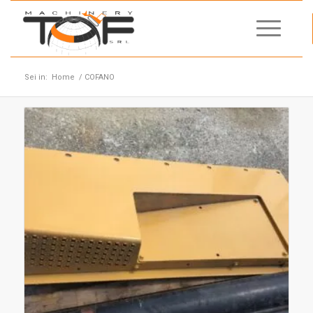
Sei in:
Home
/
COFANO