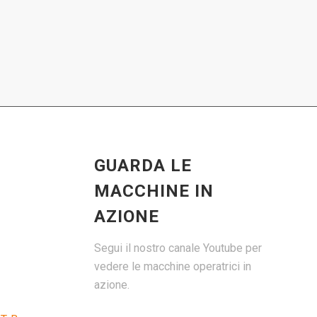
GUARDA LE
MACCHINE IN
AZIONE
Segui il nostro canale Youtube per
vedere le macchine operatrici in
azione.