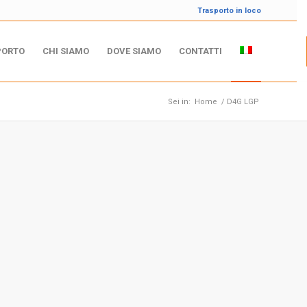
Trasporto in loco
PORTO
CHI SIAMO
DOVE SIAMO
CONTATTI
Sei in:
Home
/
D4G LGP