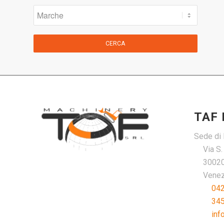
CERCA
TAF
Sede di 
Via S
30020
Venezi
04
34
inf