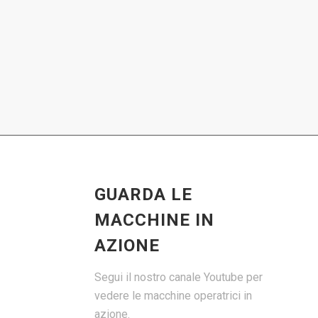
GUARDA LE
MACCHINE IN
AZIONE
Segui il nostro canale Youtube per
vedere le macchine operatrici in
azione.