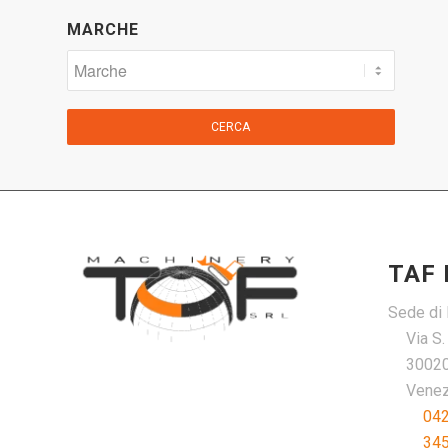
MARCHE
CERCA
TAF
Sede di 
Via S
30020
Venezi
04
34