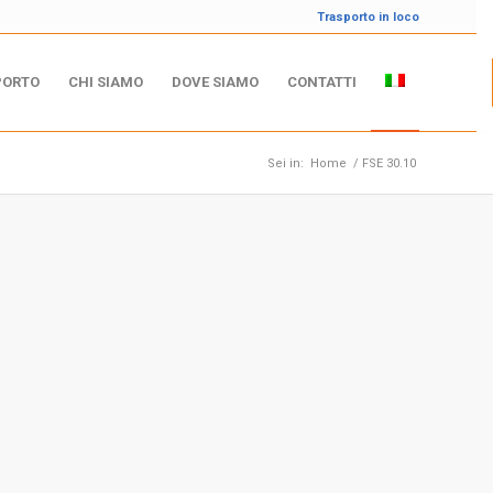
Trasporto in loco
PORTO
CHI SIAMO
DOVE SIAMO
CONTATTI
Sei in:
Home
/
FSE 30.10