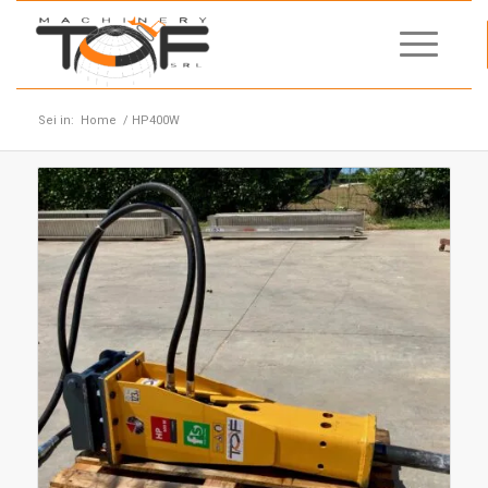
Sei in:
Home
/
HP400W