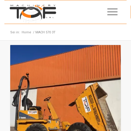
Sei in:
Home
/
MACH 570 3T