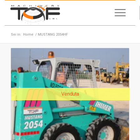
Sei in:
Home
/
MUSTANG 2054HF
Venduta