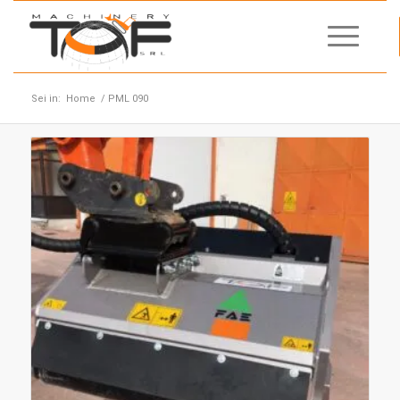
Sei in:
Home
/
PML 090