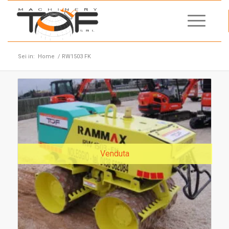
Sei in:
Home
/
RW1503 FK
Venduta