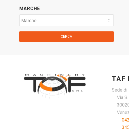
MARCHE
CERCA
TAF
Sede di 
Via S
30020
Venezi
04
34