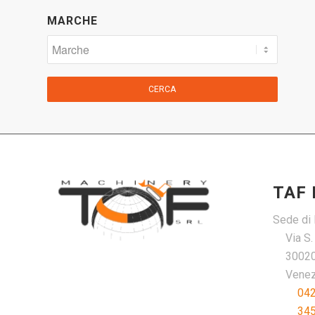
MARCHE
CERCA
TAF
Sede di 
Via S
30020
Venezi
04
34