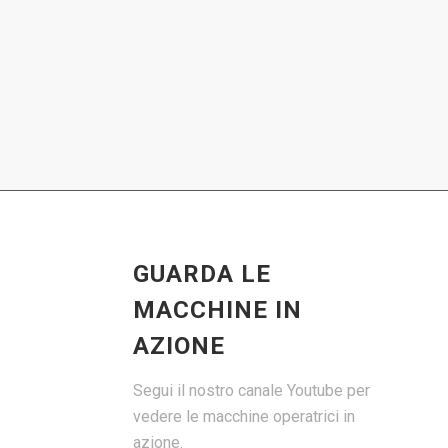
GUARDA LE
MACCHINE IN
AZIONE
Segui il nostro canale Youtube per
vedere le macchine operatrici in
azione.