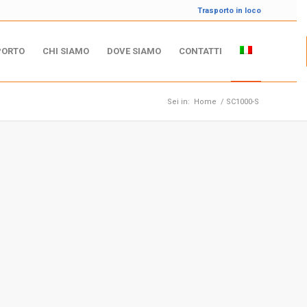
Trasporto in loco
PORTO
CHI SIAMO
DOVE SIAMO
CONTATTI
Sei in:
Home
/
SC1000-S