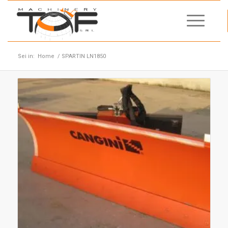
Sei in:
Home
/
SPARTIN LN1850