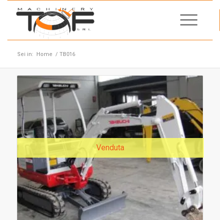
Sei in:
Home
/
TB016
Venduta