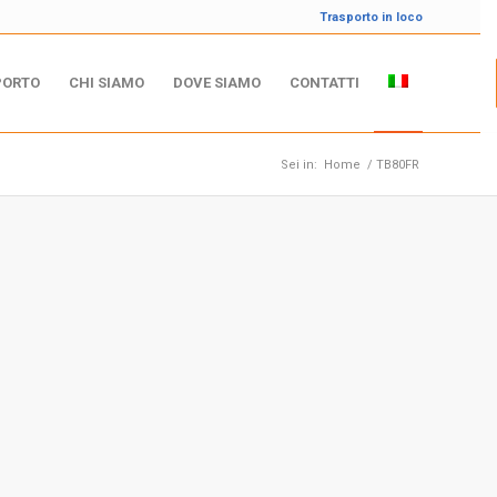
Trasporto in loco
PORTO
CHI SIAMO
DOVE SIAMO
CONTATTI
Sei in:
Home
/
TB80FR