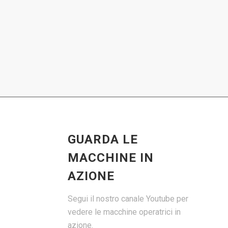
GUARDA LE
MACCHINE IN
AZIONE
Segui il nostro canale Youtube per
vedere le macchine operatrici in
azione.