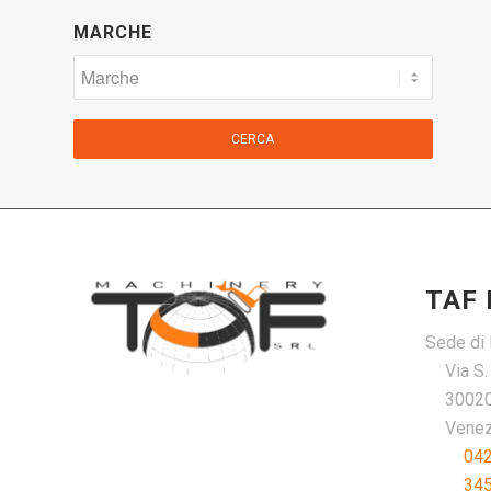
MARCHE
CERCA
TAF
Sede di 
Via S
30020
Venezi
04
34