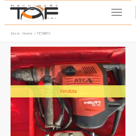
Sei in:
Home
/
TE70ATC
Venduta