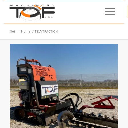
Sei in:
Home
/
TZ A-TRACTION