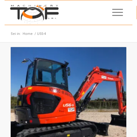
Sei in:
Home
/
U55-4