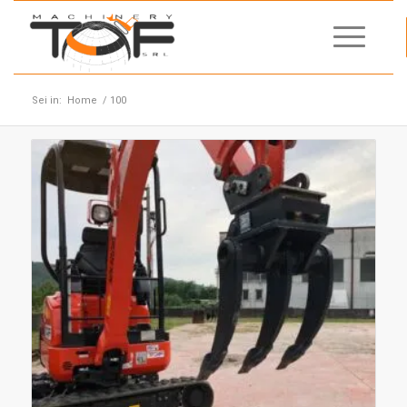
Sei in:
Home
/
100