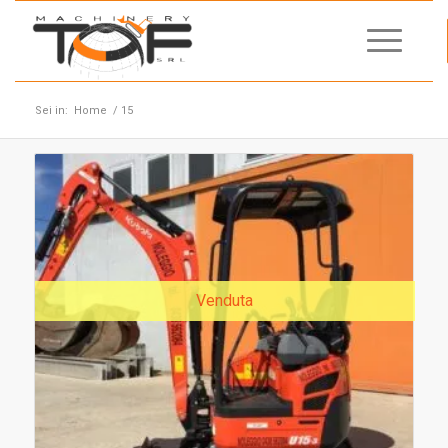
Sei in:
Home
/
15
Venduta