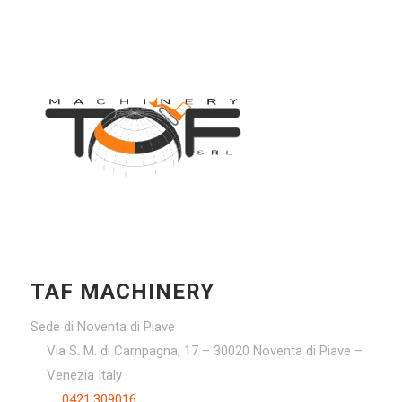
TAF MACHINERY
Sede di Noventa di Piave
Via S. M. di Campagna, 17 – 30020 Noventa di Piave –
Venezia Italy
0421.309016