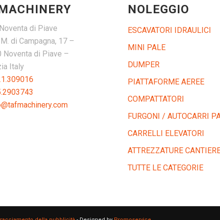
 MACHINERY
NOLEGGIO
Noventa di Piave
ESCAVATORI IDRAULICI
. M. di Campagna, 17 –
MINI PALE
 Noventa di Piave –
DUMPER
a Italy
21.309016
PIATTAFORME AEREE
5.2903743
COMPATTATORI
o@tafmachinery.com
FURGONI / AUTOCARRI PA
CARRELLI ELEVATORI
ATTREZZATURE CANTIER
TUTTE LE CATEGORIE
tracciamento della pubblicità
- Designed by
Promoservice