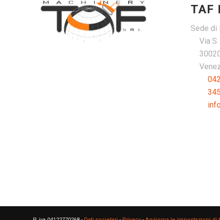
TAF
Sede di 
Via S
30020
Venezi
04
34
inf
P. iva 04122770268 -
Dati societari
-
Privacy
-
Aggiorna le impostazioni di 