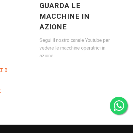
GUARDA LE
MACCHINE IN
AZIONE
Segui il nostro canale Youtube per
vedere le macchine operatrici in
azione.
T. B
E