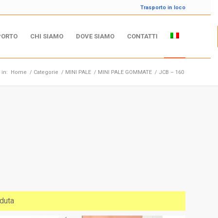
Trasporto in loco
PORTO
CHI SIAMO
DOVE SIAMO
CONTATTI
 in:
Home
/
Categorie
/
MINI PALE
/
MINI PALE GOMMATE
/
JCB – 160
duta