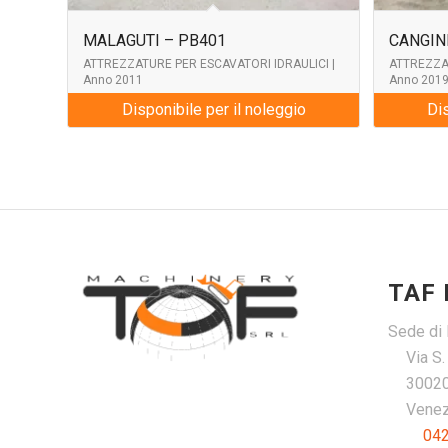
MALAGUTI – PB401
CANGINI
ATTREZZATURE PER ESCAVATORI IDRAULICI |
ATTREZZAT
Anno 2011
Anno 201
Disponibile per il noleggio
Dis
TAF
Sede di 
Via S
30020
Venezi
04