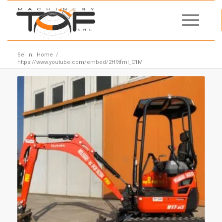
Sei in:
Home
/
https://www.youtube.com/embed/2H9tfml_C1M