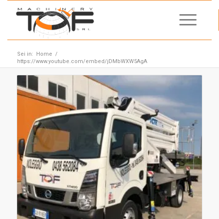
Sei in:
Home
/
https://www.youtube.com/embed/jDMbWXW5AgA